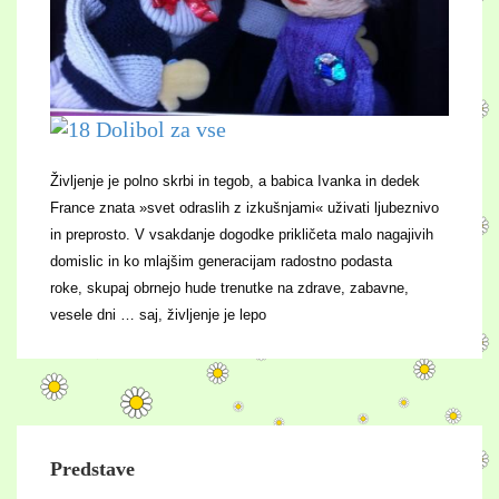
Življenje je polno skrbi in tegob, a babica Ivanka in dedek
France znata »svet odraslih z izkušnjami« uživati ljubeznivo
in preprosto. V vsakdanje dogodke prikličeta malo nagajivih
domislic in ko mlajšim generacijam radostno podasta
roke,
skupaj obrnejo hude trenutke na zdrave, zabavne,
vesele dni … saj, življenje je lepo
Predstave